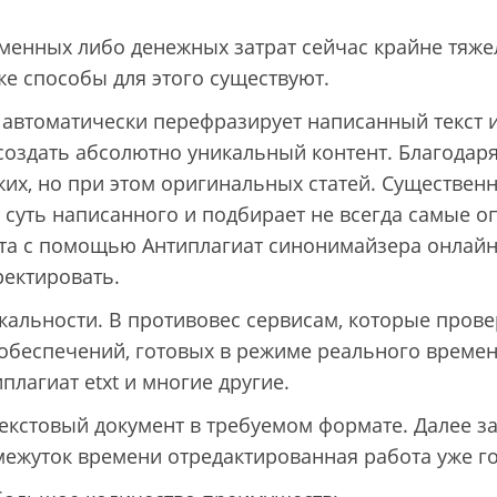
еменных либо денежных затрат сейчас крайне тяже
же способы для этого существуют.
автоматически перефразирует написанный текст 
 создать абсолютно уникальный контент. Благодар
ожих, но при этом оригинальных статей. Существен
ет суть написанного и подбирает не всегда самые
ста с помощью Антиплагиат синонимайзера онлайн
ректировать.
альности. В противовес сервисам, которые провер
обеспечений, готовых в режиме реального времен
плагиат etxt и многие другие.
ь текстовый документ в требуемом формате. Далее 
ежуток времени отредактированная работа уже гот