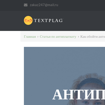
zakaz247@mail.ru
Главная
›
Статьи по антиплагиату
›
Как обойти ант
АНТИП